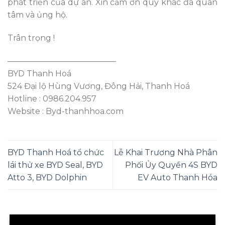
phát triển của dự án. Xin cảm ơn quý khác đã quan
tâm và ủng hộ.
Trân trọng !
—————————————–
BYD Thanh Hoá
524 Đại lộ Hùng Vương, Đông Hải, Thanh Hoá
Hotline : 0986.204.957
Website : Byd-thanhhoa.com
BYD Thanh Hoá tổ chức
Lễ Khai Trương Nhà Phân
lái thử xe BYD Seal, BYD
Phối Ủy Quyền 4S BYD
Atto 3, BYD Dolphin
EV Auto Thanh Hóa